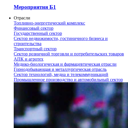
Мероприятия Б1
Отрасли
Топливно-энергетический комплекс
Финансовый сектор
Государственный сектор
Сектор недвижимости, гостиничного бизнеса и
строительства
Транспортный сектор
Сектор розничной торговли и потребительских товаров
АПК и агротех
Медико-биологическая и фармацевтическая отрасли
Горнодобывающая и металлургическая отрасль
Сектор технологий, медиа и телекоммуникаций
Промышленное производство и автомобильный сектор