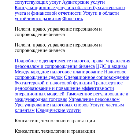
сопутствующих услуг
Аудиторские услуги
Консультационные услуги в области бухгалтерского
учета и финансовой отчетности
Услуги в области
устойчивого развития
Форензик
Налоги, право, управление персоналом и
сопровождение бизнеса
Налоги, право, управление персоналом и
сопровождение бизнеса
Подробнее о департаменте налогов, права, управления
персоналом и сопровождения бизнеса
НДС и акцизы
Международное налоговое планирование
Налоговое
сопровождение сделок
Операционное сопровождение
бухгалтерской и налоговой функции
Трансфертное
ценообразование и повышение эффективности
операционных моделей
Таможенное регулирование и
международная торговля
Управление персоналом
Урегулирование налоговых споров
Услуги частным
клиентам
Юридические услуги
Консалтинг, технологии и транзакции
Консалтинг, технологии и транзакции