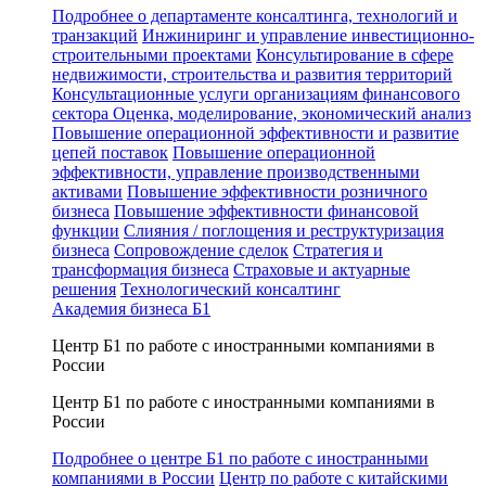
Подробнее о департаменте консалтинга, технологий и
транзакций
Инжиниринг и управление инвестиционно-
строительными проектами
Консультирование в сфере
недвижимости, строительства и развития территорий
Консультационные услуги организациям финансового
сектора
Оценка, моделирование, экономический анализ
Повышение операционной эффективности и развитие
цепей поставок
Повышение операционной
эффективности, управление производственными
активами
Повышение эффективности розничного
бизнеса
Повышение эффективности финансовой
функции
Слияния / поглощения и реструктуризация
бизнеса
Сопровождение сделок
Стратегия и
трансформация бизнеса
Страховые и актуарные
решения
Технологический консалтинг
Академия бизнеса Б1
Центр Б1 по работе с иностранными компаниями в
России
Центр Б1 по работе с иностранными компаниями в
России
Подробнее о центре Б1 по работе с иностранными
компаниями в России
Центр по работе с китайскими