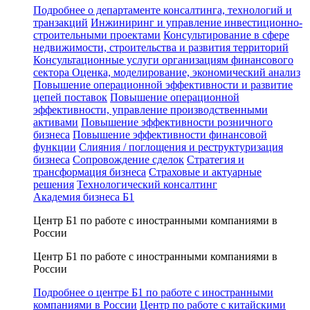
Подробнее о департаменте консалтинга, технологий и
транзакций
Инжиниринг и управление инвестиционно-
строительными проектами
Консультирование в сфере
недвижимости, строительства и развития территорий
Консультационные услуги организациям финансового
сектора
Оценка, моделирование, экономический анализ
Повышение операционной эффективности и развитие
цепей поставок
Повышение операционной
эффективности, управление производственными
активами
Повышение эффективности розничного
бизнеса
Повышение эффективности финансовой
функции
Слияния / поглощения и реструктуризация
бизнеса
Сопровождение сделок
Стратегия и
трансформация бизнеса
Страховые и актуарные
решения
Технологический консалтинг
Академия бизнеса Б1
Центр Б1 по работе с иностранными компаниями в
России
Центр Б1 по работе с иностранными компаниями в
России
Подробнее о центре Б1 по работе с иностранными
компаниями в России
Центр по работе с китайскими