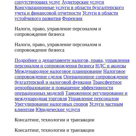
сопутствующих услуг
Аудиторские услуги
Консультационные услуги в области бухгалтерского
учета и финансовой отчетности
Услуги в области
устойчивого развития
Форензик
Налоги, право, управление персоналом и
сопровождение бизнеса
Налоги, право, управление персоналом и
сопровождение бизнеса
Подробнее о департаменте налогов, права, управления
персоналом и сопровождения бизнеса
НДС и акцизы
Международное налоговое планирование
Налоговое
сопровождение сделок
Операционное сопровождение
бухгалтерской и налоговой функции
Трансфертное
ценообразование и повышение эффективности
операционных моделей
Таможенное регулирование и
международная торговля
Управление персоналом
Урегулирование налоговых споров
Услуги частным
клиентам
Юридические услуги
Консалтинг, технологии и транзакции
Консалтинг, технологии и транзакции