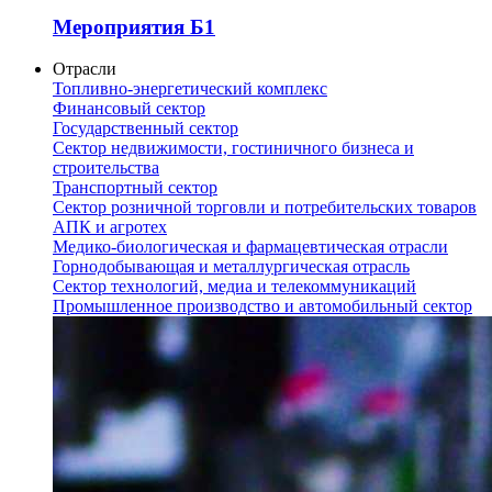
Мероприятия Б1
Отрасли
Топливно-энергетический комплекс
Финансовый сектор
Государственный сектор
Сектор недвижимости, гостиничного бизнеса и
строительства
Транспортный сектор
Сектор розничной торговли и потребительских товаров
АПК и агротех
Медико-биологическая и фармацевтическая отрасли
Горнодобывающая и металлургическая отрасль
Сектор технологий, медиа и телекоммуникаций
Промышленное производство и автомобильный сектор