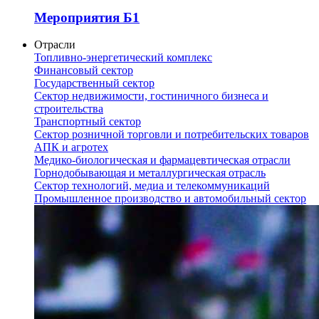
Мероприятия Б1
Отрасли
Топливно-энергетический комплекс
Финансовый сектор
Государственный сектор
Сектор недвижимости, гостиничного бизнеса и
строительства
Транспортный сектор
Сектор розничной торговли и потребительских товаров
АПК и агротех
Медико-биологическая и фармацевтическая отрасли
Горнодобывающая и металлургическая отрасль
Сектор технологий, медиа и телекоммуникаций
Промышленное производство и автомобильный сектор