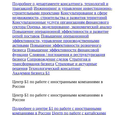
Подробнее о департаменте консалтинга, технологий и
транзакций
Инжиниринг и управление инвестиционно-
строительными проектами
Консультирование в сфере
недвижимости, строительства и развития территорий
Консультационные услуги организациям финансового
сектора
Оценка, моделирование, экономический анализ
Повышение операционной эффективности и развитие
цепей поставок
Повышение операционной
эффективности, управление производственными
активами
Повышение эффективности розничного
бизнеса
Повышение эффективности финансовой
функции
Слияния / поглощения и реструктуризация
бизнеса
Сопровождение сделок
Стратегия и
трансформация бизнеса
Страховые и актуарные
решения
Технологический консалтинг
Академия бизнеса Б1
Центр Б1 по работе с иностранными компаниями в
России
Центр Б1 по работе с иностранными компаниями в
России
Подробнее о центре Б1 по работе с иностранными
компаниями в России
Центр по работе с китайскими