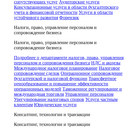
сопутствующих услуг
Аудиторские услуги
Консультационные услуги в области бухгалтерского
учета и финансовой отчетности
Услуги в области
устойчивого развития
Форензик
Налоги, право, управление персоналом и
сопровождение бизнеса
Налоги, право, управление персоналом и
сопровождение бизнеса
Подробнее о департаменте налогов, права, управления
персоналом и сопровождения бизнеса
НДС и акцизы
Международное налоговое планирование
Налоговое
сопровождение сделок
Операционное сопровождение
бухгалтерской и налоговой функции
Трансфертное
ценообразование и повышение эффективности
операционных моделей
Таможенное регулирование и
международная торговля
Управление персоналом
Урегулирование налоговых споров
Услуги частным
клиентам
Юридические услуги
Консалтинг, технологии и транзакции
Консалтинг, технологии и транзакции