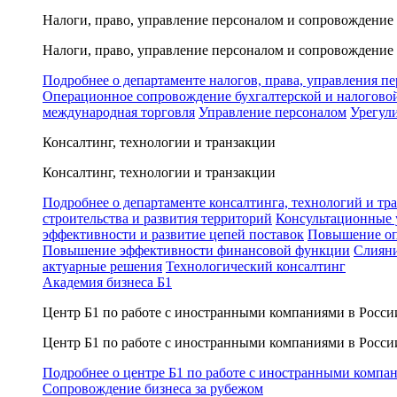
Налоги, право, управление персоналом и сопровождение
Налоги, право, управление персоналом и сопровождение
Подробнее о департаменте налогов, права, управления п
Операционное сопровождение бухгалтерской и налогово
международная торговля
Управление персоналом
Урегул
Консалтинг, технологии и транзакции
Консалтинг, технологии и транзакции
Подробнее о департаменте консалтинга, технологий и тр
строительства и развития территорий
Консультационные 
эффективности и развитие цепей поставок
Повышение оп
Повышение эффективности финансовой функции
Слияни
актуарные решения
Технологический консалтинг
Академия бизнеса Б1
Центр Б1 по работе с иностранными компаниями в Росси
Центр Б1 по работе с иностранными компаниями в Росси
Подробнее о центре Б1 по работе с иностранными компа
Сопровождение бизнеса за рубежом