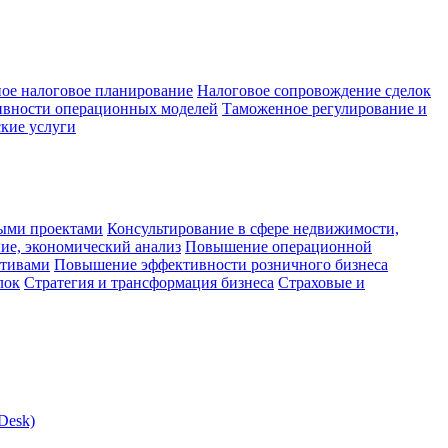
ое налоговое планирование
Налоговое сопровождение сделок
ивности операционных моделей
Таможенное регулирование и
кие услуги
ыми проектами
Консультирование в сфере недвижимости,
ие, экономический анализ
Повышение операционной
ктивами
Повышение эффективности розничного бизнеса
лок
Стратегия и трансформация бизнеса
Страховые и
Desk)