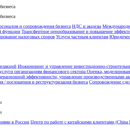
 бизнеса
 бизнеса
ерсоналом и сопровождения бизнеса
НДС и акцизы
Международн
й функции
Трансфертное ценообразование и повышение эффект
ирование налоговых споров
Услуги частным клиентам
Юридичес
анзакций
Инжиниринг и управление инвестиционно-строительн
услуги организациям финансового сектора
Оценка, моделирован
ерационной эффективности, управление производственными а
я / поглощения и реструктуризация бизнеса
Сопровождение сде
и
и
ниями в России
Центр по работе с китайскими клиентами (China 