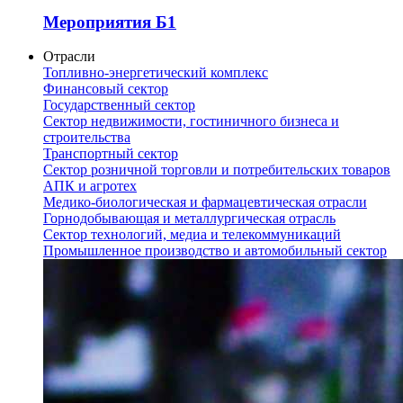
Мероприятия Б1
Отрасли
Топливно-энергетический комплекс
Финансовый сектор
Государственный сектор
Сектор недвижимости, гостиничного бизнеса и
строительства
Транспортный сектор
Сектор розничной торговли и потребительских товаров
АПК и агротех
Медико-биологическая и фармацевтическая отрасли
Горнодобывающая и металлургическая отрасль
Сектор технологий, медиа и телекоммуникаций
Промышленное производство и автомобильный сектор