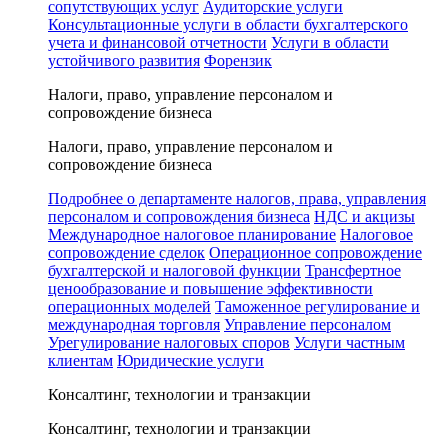
сопутствующих услуг
Аудиторские услуги
Консультационные услуги в области бухгалтерского
учета и финансовой отчетности
Услуги в области
устойчивого развития
Форензик
Налоги, право, управление персоналом и
сопровождение бизнеса
Налоги, право, управление персоналом и
сопровождение бизнеса
Подробнее о департаменте налогов, права, управления
персоналом и сопровождения бизнеса
НДС и акцизы
Международное налоговое планирование
Налоговое
сопровождение сделок
Операционное сопровождение
бухгалтерской и налоговой функции
Трансфертное
ценообразование и повышение эффективности
операционных моделей
Таможенное регулирование и
международная торговля
Управление персоналом
Урегулирование налоговых споров
Услуги частным
клиентам
Юридические услуги
Консалтинг, технологии и транзакции
Консалтинг, технологии и транзакции