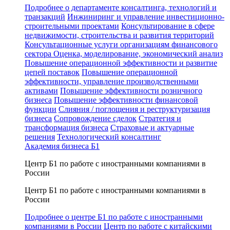
Подробнее о департаменте консалтинга, технологий и
транзакций
Инжиниринг и управление инвестиционно-
строительными проектами
Консультирование в сфере
недвижимости, строительства и развития территорий
Консультационные услуги организациям финансового
сектора
Оценка, моделирование, экономический анализ
Повышение операционной эффективности и развитие
цепей поставок
Повышение операционной
эффективности, управление производственными
активами
Повышение эффективности розничного
бизнеса
Повышение эффективности финансовой
функции
Слияния / поглощения и реструктуризация
бизнеса
Сопровождение сделок
Стратегия и
трансформация бизнеса
Страховые и актуарные
решения
Технологический консалтинг
Академия бизнеса Б1
Центр Б1 по работе с иностранными компаниями в
России
Центр Б1 по работе с иностранными компаниями в
России
Подробнее о центре Б1 по работе с иностранными
компаниями в России
Центр по работе с китайскими