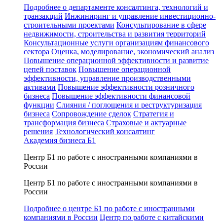
Подробнее о департаменте консалтинга, технологий и
транзакций
Инжиниринг и управление инвестиционно-
строительными проектами
Консультирование в сфере
недвижимости, строительства и развития территорий
Консультационные услуги организациям финансового
сектора
Оценка, моделирование, экономический анализ
Повышение операционной эффективности и развитие
цепей поставок
Повышение операционной
эффективности, управление производственными
активами
Повышение эффективности розничного
бизнеса
Повышение эффективности финансовой
функции
Слияния / поглощения и реструктуризация
бизнеса
Сопровождение сделок
Стратегия и
трансформация бизнеса
Страховые и актуарные
решения
Технологический консалтинг
Академия бизнеса Б1
Центр Б1 по работе с иностранными компаниями в
России
Центр Б1 по работе с иностранными компаниями в
России
Подробнее о центре Б1 по работе с иностранными
компаниями в России
Центр по работе с китайскими