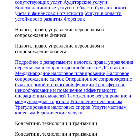
сопутствующих услуг
Аудиторские услуги
Консультационные услуги в области бухгалтерского
учета и финансовой отчетности
Услуги в области
устойчивого развития
Форензик
Налоги, право, управление персоналом и
сопровождение бизнеса
Налоги, право, управление персоналом и
сопровождение бизнеса
Подробнее о департаменте налогов, права, управления
персоналом и сопровождения бизнеса
НДС и акцизы
Международное налоговое планирование
Налоговое
сопровождение сделок
Операционное сопровождение
бухгалтерской и налоговой функции
Трансфертное
ценообразование и повышение эффективности
операционных моделей
Таможенное регулирование и
международная торговля
Управление персоналом
Урегулирование налоговых споров
Услуги частным
клиентам
Юридические услуги
Консалтинг, технологии и транзакции
Консалтинг, технологии и транзакции