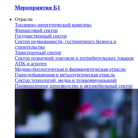
Мероприятия Б1
Отрасли
Топливно-энергетический комплекс
Финансовый сектор
Государственный сектор
Сектор недвижимости, гостиничного бизнеса и
строительства
Транспортный сектор
Сектор розничной торговли и потребительских товаров
АПК и агротех
Медико-биологическая и фармацевтическая отрасли
Горнодобывающая и металлургическая отрасль
Сектор технологий, медиа и телекоммуникаций
Промышленное производство и автомобильный сектор