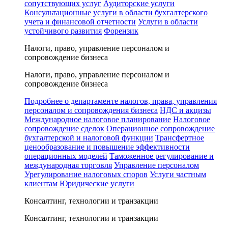
сопутствующих услуг
Аудиторские услуги
Консультационные услуги в области бухгалтерского
учета и финансовой отчетности
Услуги в области
устойчивого развития
Форензик
Налоги, право, управление персоналом и
сопровождение бизнеса
Налоги, право, управление персоналом и
сопровождение бизнеса
Подробнее о департаменте налогов, права, управления
персоналом и сопровождения бизнеса
НДС и акцизы
Международное налоговое планирование
Налоговое
сопровождение сделок
Операционное сопровождение
бухгалтерской и налоговой функции
Трансфертное
ценообразование и повышение эффективности
операционных моделей
Таможенное регулирование и
международная торговля
Управление персоналом
Урегулирование налоговых споров
Услуги частным
клиентам
Юридические услуги
Консалтинг, технологии и транзакции
Консалтинг, технологии и транзакции