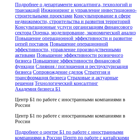
Подробнее о департаменте консалтинга, технологий и
транзакций
Инжиниринг и управление инвестиционно-
строительными проектами
Консультирование в сфере
недвижимости, строительства и развития территорий
Консультационные услуги организациям финансового
сектора
Оценка, моделирование, экономический анализ
Повышение операционной эффективности и развитие
цепей поставок
Повышение операционной
эффективности, управление производственными
активами
Повышение эффективности розничного
бизнеса
Повышение эффективности финансовой
функции
Слияния / поглощения и реструктуризация
бизнеса
Сопровождение сделок
Стратегия и
трансформация бизнеса
Страховые и актуарные
решения
Технологический консалтинг
Академия бизнеса Б1
Центр Б1 по работе с иностранными компаниями в
России
Центр Б1 по работе с иностранными компаниями в
России
Подробнее о центре Б1 по работе с иностранными
компаниями в России
Центр по работе с китайскими