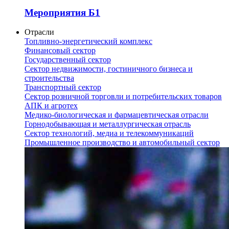
Мероприятия Б1
Отрасли
Топливно-энергетический комплекс
Финансовый сектор
Государственный сектор
Сектор недвижимости, гостиничного бизнеса и
строительства
Транспортный сектор
Сектор розничной торговли и потребительских товаров
АПК и агротех
Медико-биологическая и фармацевтическая отрасли
Горнодобывающая и металлургическая отрасль
Сектор технологий, медиа и телекоммуникаций
Промышленное производство и автомобильный сектор