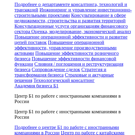
Подробнее о департаменте консалтинга, технологий и
транзакций
Инжиниринг и управление инвестиционно-
строительными проектами
Консультирование в сфере
недвижимости, строительства и развития территорий
Консультационные услуги организациям финансового
сектора
Оценка, моделирование, экономический анализ
Повышение операционной эффективности и развитие
цепей поставок
Повышение операционной
эффективности, управление производственными
активами
Повышение эффективности розничного
бизнеса
Повышение эффективности финансовой
функции
Слияния / поглощения и реструктуризация
бизнеса
Сопровождение сделок
Стратегия и
трансформация бизнеса
Страховые и актуарные
решения
Технологический консалтинг
Академия бизнеса Б1
Центр Б1 по работе с иностранными компаниями в
России
Центр Б1 по работе с иностранными компаниями в
России
Подробнее о центре Б1 по работе с иностранными
компаниями в России
Центр по работе с китайскими