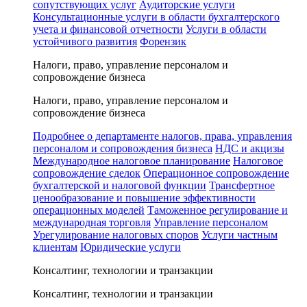
сопутствующих услуг
Аудиторские услуги
Консультационные услуги в области бухгалтерского
учета и финансовой отчетности
Услуги в области
устойчивого развития
Форензик
Налоги, право, управление персоналом и
сопровождение бизнеса
Налоги, право, управление персоналом и
сопровождение бизнеса
Подробнее о департаменте налогов, права, управления
персоналом и сопровождения бизнеса
НДС и акцизы
Международное налоговое планирование
Налоговое
сопровождение сделок
Операционное сопровождение
бухгалтерской и налоговой функции
Трансфертное
ценообразование и повышение эффективности
операционных моделей
Таможенное регулирование и
международная торговля
Управление персоналом
Урегулирование налоговых споров
Услуги частным
клиентам
Юридические услуги
Консалтинг, технологии и транзакции
Консалтинг, технологии и транзакции