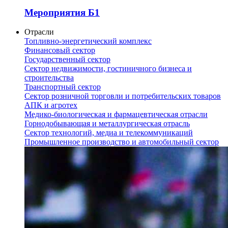
Мероприятия Б1
Отрасли
Топливно-энергетический комплекс
Финансовый сектор
Государственный сектор
Сектор недвижимости, гостиничного бизнеса и
строительства
Транспортный сектор
Сектор розничной торговли и потребительских товаров
АПК и агротех
Медико-биологическая и фармацевтическая отрасли
Горнодобывающая и металлургическая отрасль
Сектор технологий, медиа и телекоммуникаций
Промышленное производство и автомобильный сектор