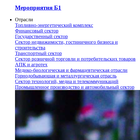
Мероприятия Б1
Отрасли
Топливно-энергетический комплекс
Финансовый сектор
Государственный сектор
Сектор недвижимости, гостиничного бизнеса и
строительства
Транспортный сектор
Сектор розничной торговли и потребительских товаров
АПК и агротех
Медико-биологическая и фармацевтическая отрасли
Горнодобывающая и металлургическая отрасль
Сектор технологий, медиа и телекоммуникаций
Промышленное производство и автомобильный сектор