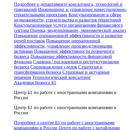
Подробнее о департаменте консалтинга, технологий и
транзакций
Инжиниринг и управление инвестиционно-
строительными проектами
Консультирование в сфере
недвижимости, строительства и развития территорий
Консультационные услуги организациям финансового
сектора
Оценка, моделирование, экономический анализ
Повышение операционной эффективности и развитие
цепей поставок
Повышение операционной
эффективности, управление производственными
активами
Повышение эффективности розничного
бизнеса
Повышение эффективности финансовой
функции
Слияния / поглощения и реструктуризация
бизнеса
Сопровождение сделок
Стратегия и
трансформация бизнеса
Страховые и актуарные
решения
Технологический консалтинг
Академия бизнеса Б1
Центр Б1 по работе с иностранными компаниями в
России
Центр Б1 по работе с иностранными компаниями в
России
Подробнее о центре Б1 по работе с иностранными
компаниями в России
Центр по работе с китайскими