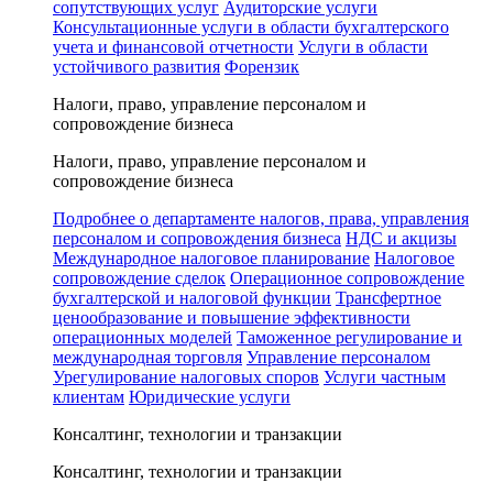
сопутствующих услуг
Аудиторские услуги
Консультационные услуги в области бухгалтерского
учета и финансовой отчетности
Услуги в области
устойчивого развития
Форензик
Налоги, право, управление персоналом и
сопровождение бизнеса
Налоги, право, управление персоналом и
сопровождение бизнеса
Подробнее о департаменте налогов, права, управления
персоналом и сопровождения бизнеса
НДС и акцизы
Международное налоговое планирование
Налоговое
сопровождение сделок
Операционное сопровождение
бухгалтерской и налоговой функции
Трансфертное
ценообразование и повышение эффективности
операционных моделей
Таможенное регулирование и
международная торговля
Управление персоналом
Урегулирование налоговых споров
Услуги частным
клиентам
Юридические услуги
Консалтинг, технологии и транзакции
Консалтинг, технологии и транзакции