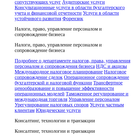
сопутствующих услуг
Аудиторские услуги
Консультационные услуги в области бухгалтерского
учета и финансовой отчетности
Услуги в области
устойчивого развития
Форензик
Налоги, право, управление персоналом и
сопровождение бизнеса
Налоги, право, управление персоналом и
сопровождение бизнеса
Подробнее о департаменте налогов, права, управления
персоналом и сопровождения бизнеса
НДС и акцизы
Международное налоговое планирование
Налоговое
сопровождение сделок
Операционное сопровождение
бухгалтерской и налоговой функции
Трансфертное
ценообразование и повышение эффективности
операционных моделей
Таможенное регулирование и
международная торговля
Управление персоналом
Урегулирование налоговых споров
Услуги частным
клиентам
Юридические услуги
Консалтинг, технологии и транзакции
Консалтинг, технологии и транзакции