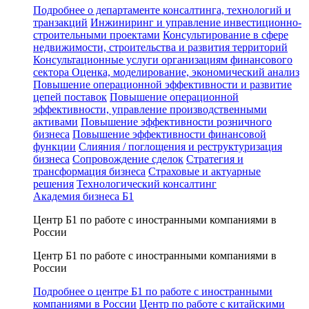
Подробнее о департаменте консалтинга, технологий и
транзакций
Инжиниринг и управление инвестиционно-
строительными проектами
Консультирование в сфере
недвижимости, строительства и развития территорий
Консультационные услуги организациям финансового
сектора
Оценка, моделирование, экономический анализ
Повышение операционной эффективности и развитие
цепей поставок
Повышение операционной
эффективности, управление производственными
активами
Повышение эффективности розничного
бизнеса
Повышение эффективности финансовой
функции
Слияния / поглощения и реструктуризация
бизнеса
Сопровождение сделок
Стратегия и
трансформация бизнеса
Страховые и актуарные
решения
Технологический консалтинг
Академия бизнеса Б1
Центр Б1 по работе с иностранными компаниями в
России
Центр Б1 по работе с иностранными компаниями в
России
Подробнее о центре Б1 по работе с иностранными
компаниями в России
Центр по работе с китайскими