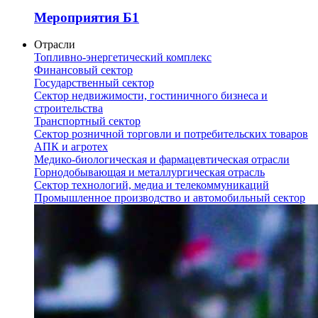
Мероприятия Б1
Отрасли
Топливно-энергетический комплекс
Финансовый сектор
Государственный сектор
Сектор недвижимости, гостиничного бизнеса и
строительства
Транспортный сектор
Сектор розничной торговли и потребительских товаров
АПК и агротех
Медико-биологическая и фармацевтическая отрасли
Горнодобывающая и металлургическая отрасль
Сектор технологий, медиа и телекоммуникаций
Промышленное производство и автомобильный сектор