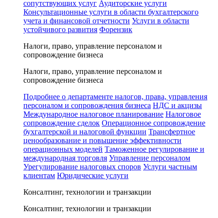
сопутствующих услуг
Аудиторские услуги
Консультационные услуги в области бухгалтерского
учета и финансовой отчетности
Услуги в области
устойчивого развития
Форензик
Налоги, право, управление персоналом и
сопровождение бизнеса
Налоги, право, управление персоналом и
сопровождение бизнеса
Подробнее о департаменте налогов, права, управления
персоналом и сопровождения бизнеса
НДС и акцизы
Международное налоговое планирование
Налоговое
сопровождение сделок
Операционное сопровождение
бухгалтерской и налоговой функции
Трансфертное
ценообразование и повышение эффективности
операционных моделей
Таможенное регулирование и
международная торговля
Управление персоналом
Урегулирование налоговых споров
Услуги частным
клиентам
Юридические услуги
Консалтинг, технологии и транзакции
Консалтинг, технологии и транзакции