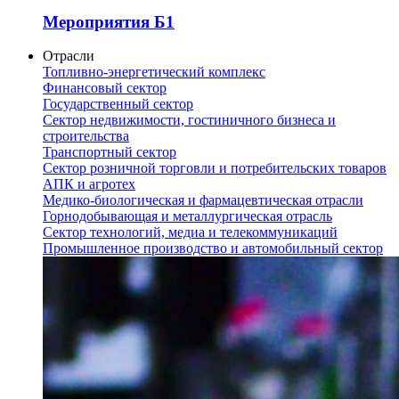
Мероприятия Б1
Отрасли
Топливно-энергетический комплекс
Финансовый сектор
Государственный сектор
Сектор недвижимости, гостиничного бизнеса и
строительства
Транспортный сектор
Сектор розничной торговли и потребительских товаров
АПК и агротех
Медико-биологическая и фармацевтическая отрасли
Горнодобывающая и металлургическая отрасль
Сектор технологий, медиа и телекоммуникаций
Промышленное производство и автомобильный сектор