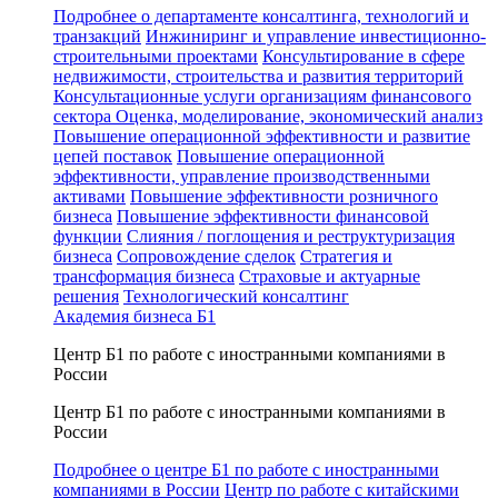
Подробнее о департаменте консалтинга, технологий и
транзакций
Инжиниринг и управление инвестиционно-
строительными проектами
Консультирование в сфере
недвижимости, строительства и развития территорий
Консультационные услуги организациям финансового
сектора
Оценка, моделирование, экономический анализ
Повышение операционной эффективности и развитие
цепей поставок
Повышение операционной
эффективности, управление производственными
активами
Повышение эффективности розничного
бизнеса
Повышение эффективности финансовой
функции
Слияния / поглощения и реструктуризация
бизнеса
Сопровождение сделок
Стратегия и
трансформация бизнеса
Страховые и актуарные
решения
Технологический консалтинг
Академия бизнеса Б1
Центр Б1 по работе с иностранными компаниями в
России
Центр Б1 по работе с иностранными компаниями в
России
Подробнее о центре Б1 по работе с иностранными
компаниями в России
Центр по работе с китайскими