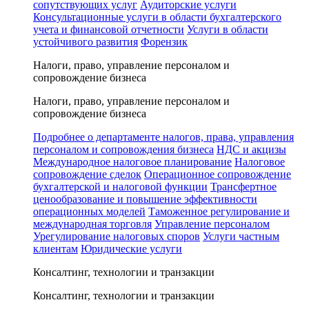
сопутствующих услуг
Аудиторские услуги
Консультационные услуги в области бухгалтерского
учета и финансовой отчетности
Услуги в области
устойчивого развития
Форензик
Налоги, право, управление персоналом и
сопровождение бизнеса
Налоги, право, управление персоналом и
сопровождение бизнеса
Подробнее о департаменте налогов, права, управления
персоналом и сопровождения бизнеса
НДС и акцизы
Международное налоговое планирование
Налоговое
сопровождение сделок
Операционное сопровождение
бухгалтерской и налоговой функции
Трансфертное
ценообразование и повышение эффективности
операционных моделей
Таможенное регулирование и
международная торговля
Управление персоналом
Урегулирование налоговых споров
Услуги частным
клиентам
Юридические услуги
Консалтинг, технологии и транзакции
Консалтинг, технологии и транзакции