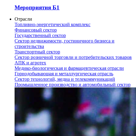
Мероприятия Б1
Отрасли
Топливно-энергетический комплекс
Финансовый сектор
Государственный сектор
Сектор недвижимости, гостиничного бизнеса и
строительства
Транспортный сектор
Сектор розничной торговли и потребительских товаров
АПК и агротех
Медико-биологическая и фармацевтическая отрасли
Горнодобывающая и металлургическая отрасль
Сектор технологий, медиа и телекоммуникаций
Промышленное производство и автомобильный сектор