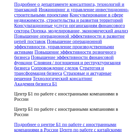
Подробнее о департаменте консалтинга, технологий и
транзакций
Инжиниринг и управление инвестиционно-
строительными проектами
Консультирование в сфере
недвижимости, строительства и развития территорий
Консультационные услуги организациям финансового
сектора
Оценка, моделирование, экономический анализ
Повышение операционной эффективности и развитие
цепей поставок
Повышение операционной
эффективности, управление производственными
активами
Повышение эффективности розничного
бизнеса
Повышение эффективности финансовой
функции
Слияния / поглощения и реструктуризация
бизнеса
Сопровождение сделок
Стратегия и
трансформация бизнеса
Страховые и актуарные
решения
Технологический консалтинг
Академия бизнеса Б1
Центр Б1 по работе с иностранными компаниями в
России
Центр Б1 по работе с иностранными компаниями в
России
Подробнее о центре Б1 по работе с иностранными
компаниями в России
Центр по работе с китайскими